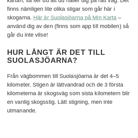
kartan, så ser du att du håller dig på rätt väg. Det
finns nämligen lite olika stigar som går här i
skogarna.
Här är Suolasjöarna på Min Karta
–
använd dig av den (finns som app till mobilen) så
går du inte vilse!
HUR LÅNGT ÄR DET TILL
SUOLASJÖARNA?
Från vägbommen till Suolasjöarna är det 4–5
kilometer. Stigen är lättvandrad och de 3 första
kilometerna är skogsväg som sista kilometern blir
en vanlig skogsstig. Lätt stigning, men inte
utmanande.