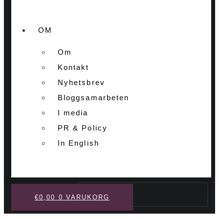
OM
Om
Kontakt
Nyhetsbrev
Bloggsamarbeten
I media
PR & Policy
In English
Sök
€
0,00
0
VARUKORG