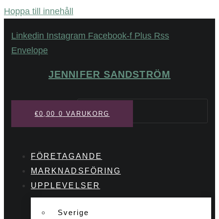
Hoppa till innehåll
Linkedin
Instagram
Facebook-f
Plus
Rss
Envelope
JENNIFER SANDSTRÖM
Sök
€
0,00
0
VARUKORG
FÖRETAGANDE
MARKNADSFÖRING
UPPLEVELSER
Sverige