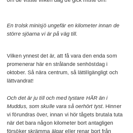
om de visste vilken dag de gick miste om!
En trolsk minisjö ungefär en kilometer innan de
större sjöarna vi är på väg till.
Vilken ynnest det är, att få vara den enda som
promenerar här en strålande senhöstdag i
oktober. Så nära centrum, så lättillgängligt och
lättvandrat!
Och det är ju till och med tystare HÄR än i
Muddus, som skulle vara så oerhört tyst
. Hinner
vi förundras över, innan vi hör tågets brutala tuta
när det bara någon kilometer bort antagligen
försöker skrämma älgar eller renar bort från