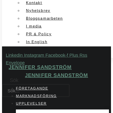
Kontakt
Nyhetsbrev
Bloggsamarbeten
I media
PR & Policy
In English
Linkedin
Instagram
Facebook-f
Plus
Rss
Envelope
JENNIFER SANDSTRÖM
JENNIFER SANDSTRÖM
Sök
FÖRETAGANDE
MARKNADSFÖRING
UPPLEVELSER