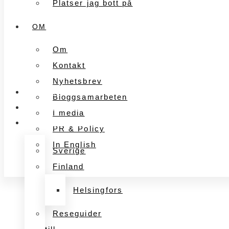
Platser jag bott på
OM
Om
Kontakt
Nyhetsbrev
FÖRETAGANDE
Bloggsamarbeten
MARKNADSFÖRING
I media
UPPLEVELSER
PR & Policy
In English
Sverige
Finland
Helsingfors
Reseguider