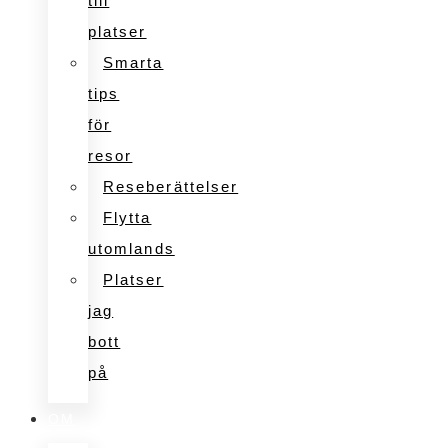
till
platser
Smarta
tips
för
resor
Reseberättelser
Flytta
utomlands
Platser
jag
bott
på
OM