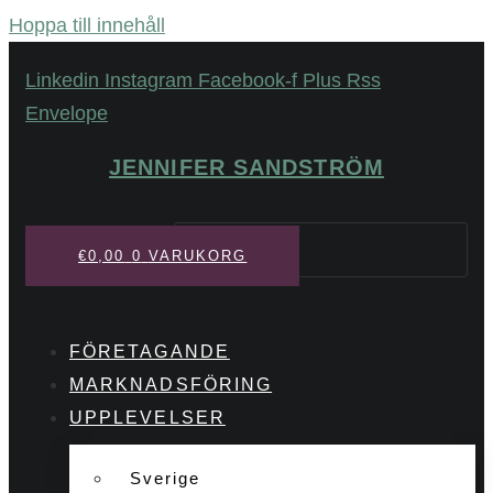
Hoppa till innehåll
Linkedin
Instagram
Facebook-f
Plus
Rss
Envelope
JENNIFER SANDSTRÖM
Sök
€
0,00
0
VARUKORG
FÖRETAGANDE
MARKNADSFÖRING
UPPLEVELSER
Sverige