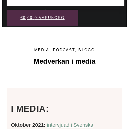
Sök
€
0,00
0
VARUKORG
MEDIA, PODCAST, BLOGG
Medverkan i media
I MEDIA:
Oktober 2021:
intervjuad i Svenska