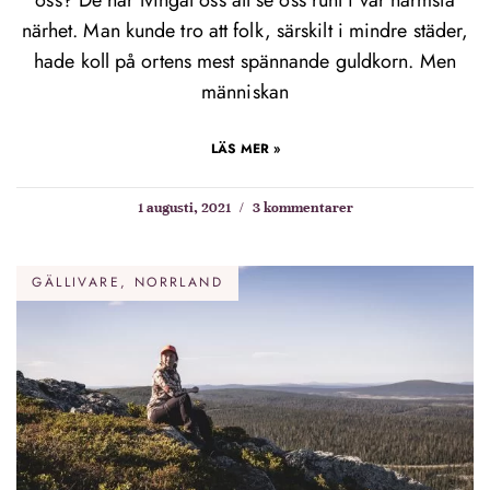
oss? De har tvingat oss att se oss runt i vår närmsta
närhet. Man kunde tro att folk, särskilt i mindre städer,
hade koll på ortens mest spännande guldkorn. Men
människan
LÄS MER »
1 augusti, 2021
3 kommentarer
GÄLLIVARE, NORRLAND