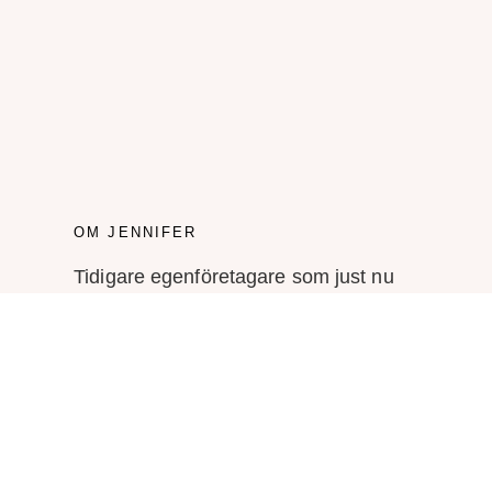
OM JENNIFER
Tidigare egenföretagare som just nu
leder marknadsföringen av en
konsultbyrå i Helsingfors.
Mitt namn är Jennifer Sandström och
jag tycker och tänker en hel del om
marknadsföring, företagande, foto,