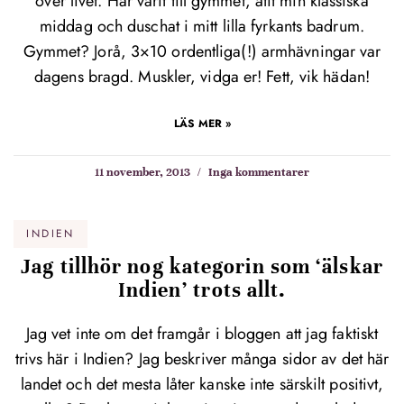
över livet. Har varit till gymmet, ätit min klassiska
middag och duschat i mitt lilla fyrkants badrum.
Gymmet? Jorå, 3×10 ordentliga(!) armhävningar var
dagens bragd. Muskler, vidga er! Fett, vik hädan!
LÄS MER »
11 november, 2013
Inga kommentarer
INDIEN
Jag tillhör nog kategorin som ‘älskar
Indien’ trots allt.
Jag vet inte om det framgår i bloggen att jag faktiskt
trivs här i Indien? Jag beskriver många sidor av det här
landet och det mesta låter kanske inte särskilt positivt,