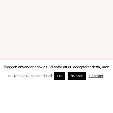
Bloggen använder cookies. Vi antar att du accepterar detta, men
OM JENNIFER
du kan tacka nej om du vill.
Läs mer
OK
Nej tack
Tidigare egenföretagare som just nu
leder marknadsföringen av en
konsultbyrå i Helsingfors.
Mitt namn är Jennifer Sandström och