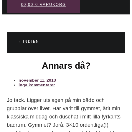
Sök
€
0,00
0
VARUKORG
INDIEN
Annars då?
november 11, 2013
Inga kommentarer
Jo tack. Ligger utslagen på min bädd och
grubblar över livet. Har varit till gymmet, ätit min
klassiska middag och duschat i mitt lilla fyrkants
badrum. Gymmet? Jorå, 3×10 ordentliga(!)