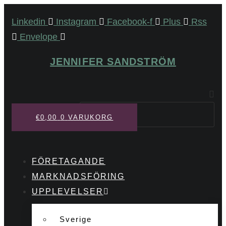
Hoppa
Linkedin
Instagram
Facebook-f
Plus
Rss
till
Envelope
innehåll
JENNIFER SANDSTRÖM
Sök
€
0,00
0
VARUKORG
FÖRETAGANDE
MARKNADSFÖRING
UPPLEVELSER
Sverige