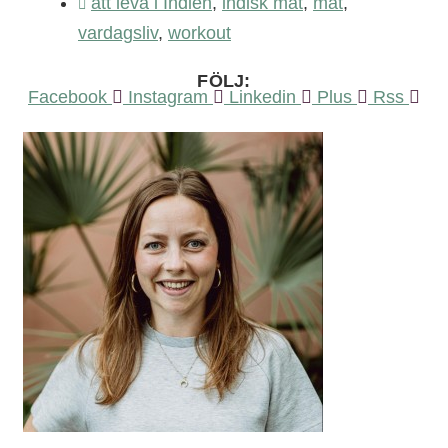
att leva i Indien
,
indisk mat
,
mat
,
vardagsliv
,
workout
FÖLJ:
Facebook
Instagram
Linkedin
Plus
Rss