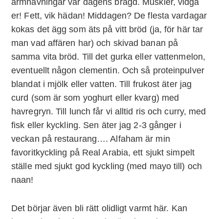
armhävningar var dagens bragd. Muskler, vidga
er! Fett, vik hädan! Middagen? De flesta vardagar
kokas det ägg som äts på vitt bröd (ja, för här tar
man vad affären har) och skivad banan på
samma vita bröd. Till det gurka eller vattenmelon,
eventuellt någon clementin. Och så proteinpulver
blandat i mjölk eller vatten. Till frukost äter jag
curd (som är som yoghurt eller kvarg) med
havregryn. Till lunch får vi alltid ris och curry, med
fisk eller kyckling. Sen äter jag 2-3 gånger i
veckan på restaurang…. Alfaham är min
favoritkyckling på Real Arabia, ett sjukt simpelt
ställe med sjukt god kyckling (med mayo till) och
naan!
Det börjar även bli rätt olidligt varmt här. Kan