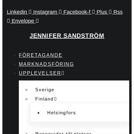
Linkedin
Instagram
Facebook-f
Plus
Rss
Envelope
JENNIFER SANDSTRÖM
FÖRETAGANDE
MARKNADSFÖRING
UPPLEVELSER
Sverige
Finland
Helsingfors
Reseguider till platser