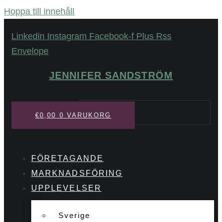
Hoppa till innehåll
Linkedin
Instagram
Facebook-f
Plus
Rss
Envelope
JENNIFER SANDSTRÖM
Sök
€
0,00
0
VARUKORG
FÖRETAGANDE
MARKNADSFÖRING
UPPLEVELSER
Sverige