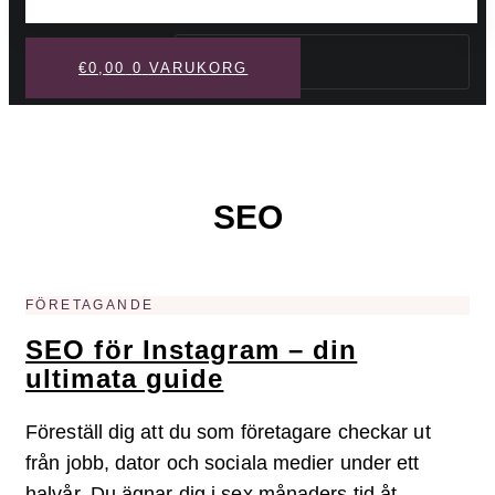
Sök
€
0,00
0
VARUKORG
SEO
FÖRETAGANDE
SEO för Instagram – din
ultimata guide
Föreställ dig att du som företagare checkar ut
från jobb, dator och sociala medier under ett
halvår. Du ägnar dig i sex månaders tid åt