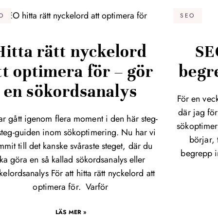
O
SEO
Hitta rätt nyckelord
SE
tt optimera för – gör
begre
en sökordsanalys
För en vec
där jag fö
ar gått igenom flera moment i den här steg-
sökoptimer
-steg-guiden inom sökoptimering. Nu har vi
börjar,
mit till det kanske svåraste steget, där du
begrepp i
ka göra en så kallad sökordsanalys eller
kelordsanalys För att hitta rätt nyckelord att
optimera för. Varför
LÄS MER »