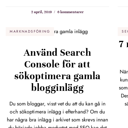
2 april, 2019
6 kommentarer
MARKNADSFÖRING
SE
7
Använd Search
Console för att
När
sökoptimera gamla
kun
blogginlägg
som 
Des
Du som bloggar, visst vet du att du kan gå in
s
och sökoptimera inlägg i efterhand? Om du
har några bra inlägg i arkivet som skrevs innan
du började jobba medvetet med SEO kan det