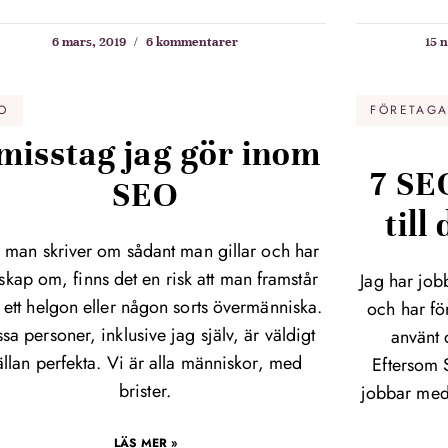
6 mars, 2019
6 kommentarer
15 
O
FÖRETAG
 misstag jag gör inom
7 SEO
SEO
till
 man skriver om sådant man gillar och har
skap om, finns det en risk att man framstår
Jag har jo
ett helgon eller någon sorts övermänniska.
och har fö
sa personer, inklusive jag själv, är väldigt
använt 
ällan perfekta. Vi är alla människor, med
Eftersom 
brister.
jobbar med
LÄS MER »