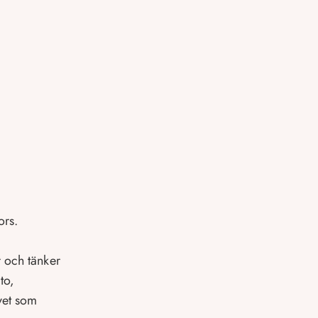
ors.
r och tänker
to,
vet som