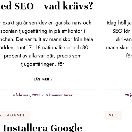
ed SEO – vad krävs?
r exakt sju år sen klev en ganska naiv och
Idag höll j
spontan tjugoettåring in på ett kontor i
SEO för f
chen. Det var fullt av människor från hela
skrivan
ärlden, runt 17–18 nationaliteter och 80
människor d
procent av alla var där, precis som
fö
tjugoettåringen, för
LÄS MER »
4 februari, 2021
6 kommentarer
28 
RETAGANDE
SEO
Installera Google