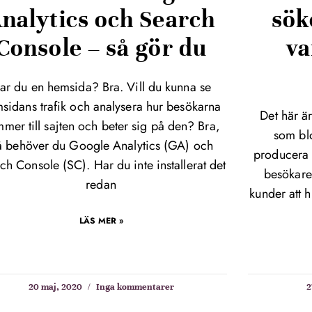
nalytics och Search
sök
Console – så gör du
va
ar du en hemsida? Bra. Vill du kunna se
sidans trafik och analysera hur besökarna
Det här ä
mer till sajten och beter sig på den? Bra,
som blo
å behöver du Google Analytics (GA) och
producera b
ch Console (SC). Har du inte installerat det
besökare
redan
kunder att hi
LÄS MER »
20 maj, 2020
Inga kommentarer
2