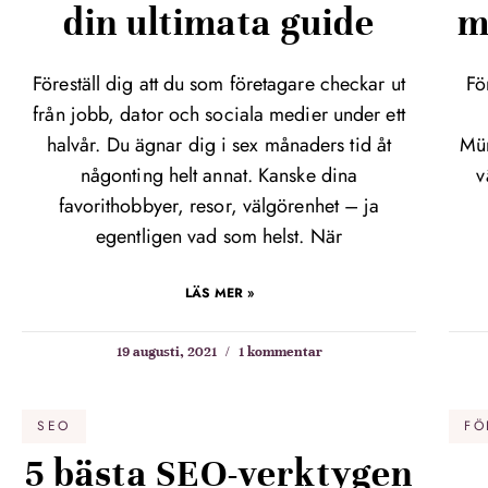
din ultimata guide
m
Föreställ dig att du som företagare checkar ut
Fö
från jobb, dator och sociala medier under ett
halvår. Du ägnar dig i sex månaders tid åt
Mün
någonting helt annat. Kanske dina
v
favorithobbyer, resor, välgörenhet – ja
egentligen vad som helst. När
LÄS MER »
19 augusti, 2021
1 kommentar
SEO
FÖ
5 bästa SEO-verktygen