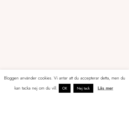
Bloggen använder cookies. Vi antar att du accepterar detta, men du
OM JENNIFER
kan tacka nej om du vill.
Läs mer
OK
Nej tack
Tidigare egenföretagare som just nu
leder marknadsföringen av en
konsultbyrå i Helsingfors.
Mitt namn är Jennifer Sandström och jag