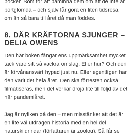
böcker. Som för att påminna dem om att de inte är
bortglömda – och själv får göra en liten tidsresa,
om än så bara till året då man föddes.
8. DÄR KRÄFTORNA SJUNGER –
DELIA OWENS
Den här boken fångar ens uppmärksamhet mycket
tack vare sitt så vackra omslag. Eller hur? Och den
är förvånansvärt hypad just nu. Eller egentligen har
den varit det hela året. Den ska förresten också
filmatiseras, men det verkar dröja lite till följd av det
här pandemiåret.
Jag är nyfiken på den – men misstänker att det är
en lite väl utdragen historia med en hel del
naturskildringar (författaren är zoolog). Så får se