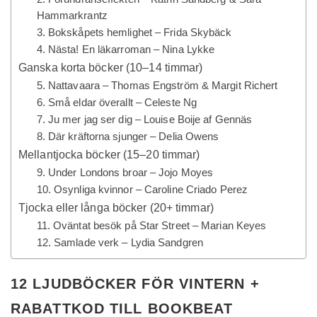
Hammarkrantz
3. Bokskåpets hemlighet – Frida Skybäck
4. Nästa! En läkarroman – Nina Lykke
Ganska korta böcker (10–14 timmar)
5. Nattavaara – Thomas Engström & Margit Richert
6. Små eldar överallt – Celeste Ng
7. Ju mer jag ser dig – Louise Boije af Gennäs
8. Där kräftorna sjunger – Delia Owens
Mellantjocka böcker (15–20 timmar)
9. Under Londons broar – Jojo Moyes
10. Osynliga kvinnor – Caroline Criado Perez
Tjocka eller långa böcker (20+ timmar)
11. Oväntat besök på Star Street – Marian Keyes
12. Samlade verk – Lydia Sandgren
12 LJUDBÖCKER FÖR VINTERN +
RABATTKOD TILL BOOKBEAT