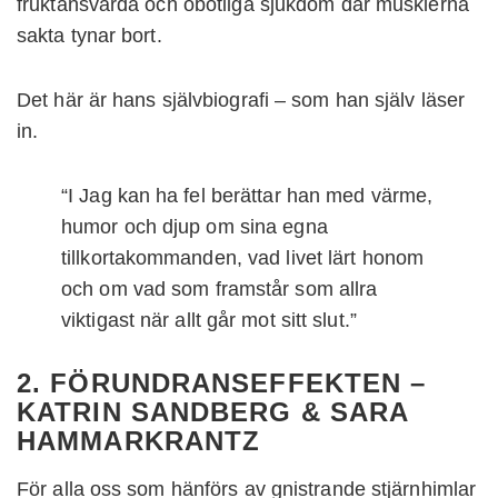
fruktansvärda och obotliga sjukdom där musklerna
sakta tynar bort.
Det här är hans självbiografi – som han själv läser
in.
“I Jag kan ha fel berättar han med värme,
humor och djup om sina egna
tillkortakommanden, vad livet lärt honom
och om vad som framstår som allra
viktigast när allt går mot sitt slut.”
2. FÖRUNDRANSEFFEKTEN –
KATRIN SANDBERG & SARA
HAMMARKRANTZ
För alla oss som hänförs av gnistrande stjärnhimlar