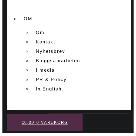
OM
Om
Kontakt
Nyhetsbrev
Bloggsamarbeten
I media
PR & Policy
In English
Sök
€
0,00
0
VARUKORG