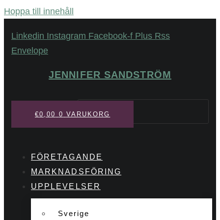
Hoppa till innehåll
Linkedin
Instagram
Facebook-f
Plus
Rss
Envelope
JENNIFER SANDSTRÖM
Sök
€
0,00
0
VARUKORG
FÖRETAGANDE
MARKNADSFÖRING
UPPLEVELSER
Sverige