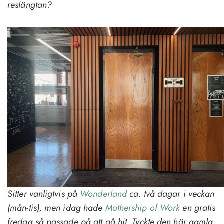
reslängtan?
Sitter vanligtvis på
Wonderland
ca. två dagar i veckan
(mån-tis), men idag hade
Mothership of Work
en gratis
fredag så passade på att gå hit. Tyckte den här gamla