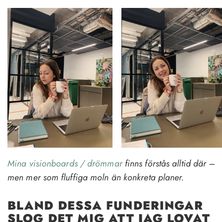
M
ina visionboards / drömmar
finns förstås alltid där –
men mer som fluffiga moln än konkreta planer.
BLAND DESSA FUNDERINGAR
SLOG DET MIG ATT JAG LOVAT