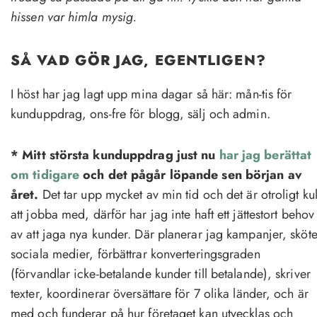
hissen var himla mysig.
SÅ VAD GÖR JAG, EGENTLIGEN?
I höst har jag lagt upp mina dagar så här: mån-tis för
kunduppdrag, ons-fre för blogg, sälj och admin.
* Mitt största kunduppdrag just nu
har jag berättat
om tidigare
och det pågår löpande sen början av
året.
Det tar upp mycket av min tid och det är otroligt ku
att jobba med, därför har jag inte haft ett jättestort behov
av att jaga nya kunder. Där planerar jag kampanjer, sköte
sociala medier, förbättrar konverteringsgraden
(förvandlar icke-betalande kunder till betalande), skriver
texter, koordinerar översättare för 7 olika länder, och är
med och funderar på hur företaget kan utvecklas och