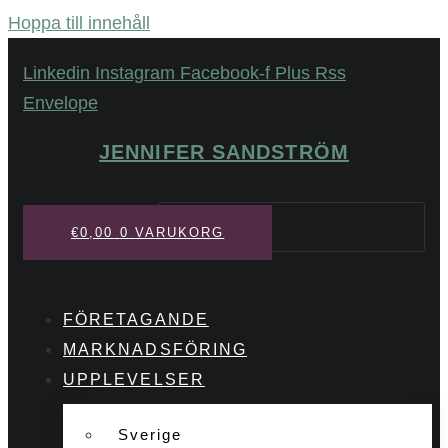
Hoppa till innehåll
Linkedin
Instagram
Facebook-f
Plus
Rss
Envelope
JENNIFER SANDSTRÖM
Sök
€
0,00
0
VARUKORG
FÖRETAGANDE
MARKNADSFÖRING
UPPLEVELSER
Sverige