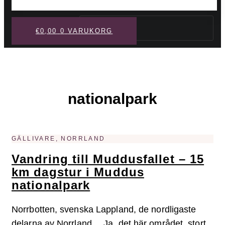
Sök
€
0,00
0
VARUKORG
nationalpark
GÄLLIVARE, NORRLAND
Vandring till Muddusfallet – 15
km dagstur i Muddus
nationalpark
Norrbotten, svenska Lappland, de nordligaste
delarna av Norrland… Ja, det här området, stort