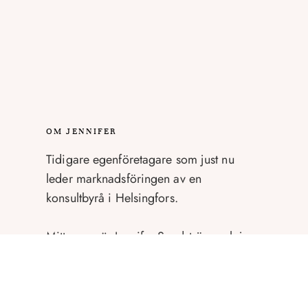
OM JENNIFER
Tidigare egenföretagare som just nu
leder marknadsföringen av en
konsultbyrå i Helsingfors.
Mitt namn är Jennifer Sandström och jag
tycker och tänker en hel del om
marknadsföring, företagande, foto,
skrivande, böcker, resor och sådant som