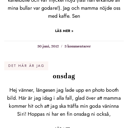
kanelbulle och var mycket nöjd (fast han erkände att
mina bullar var godare!). Jag och mamma nöjde oss
med kaffe. Sen
LÄS MER »
30 juni, 2012
3 kommentarer
DET HÄR ÄR JAG
onsdag
Hej vänner, längesen jag lade upp en photo booth
bild. Här är jag idag i alla fall, glad över att mamma
kommer hit och att jag ska träffa min goda väninna
Siri! Hoppas ni har en fin onsdag ni också,