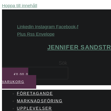
Hoppa till innehåll
Linkedin
Instagram
Facebook-f
Plus
Rss
Envelope
JENNIFER SANDST
Sök
€
0,00
0
VARUKORG
FÖRETAGANDE
MARKNADSFÖRING
UPPLEVELSER