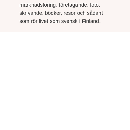
marknadsföring, företagande, foto,
skrivande, böcker, resor och sådant
som rör livet som svensk i Finland.
Gällivare är min hemstad, Göteborg
hyser jag en särskild kärlek till, men
det är Helsingfors och Esbo som idag
är mitt
hemma
.
LÄS MER