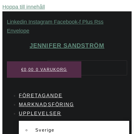
Hoppa till innehåll
Linkedin
Instagram
Facebook-f
Plus
Rss
Envelope
JENNIFER SANDSTRÖM
Sök
€
0,00
0
VARUKORG
FÖRETAGANDE
MARKNADSFÖRING
UPPLEVELSER
Sverige