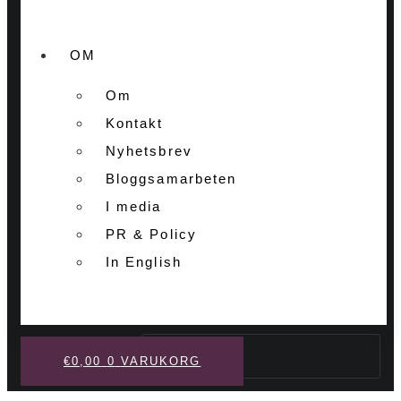
OM
Om
Kontakt
Nyhetsbrev
Bloggsamarbeten
I media
PR & Policy
In English
Sök
€
0,00
0
VARUKORG