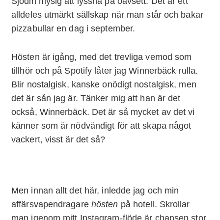
Sjödin mysig att lyssna på oavsett. Det är ett
alldeles utmärkt sällskap när man står och bakar
pizzabullar en dag i september.
Hösten är igång, med det trevliga vemod som
tillhör och på Spotify låter jag Winnerbäck rulla.
Blir nostalgisk, kanske onödigt nostalgisk, men
det är sån jag är. Tänker mig att han är det
också, Winnerbäck. Det är så mycket av det vi
känner som är nödvändigt för att skapa något
vackert, visst är det så?
Men innan allt det här, inledde jag och min
affärsvapendragare
hösten
på hotell. Skrollar
man igenom mitt Instagram-flöde är chansen stor