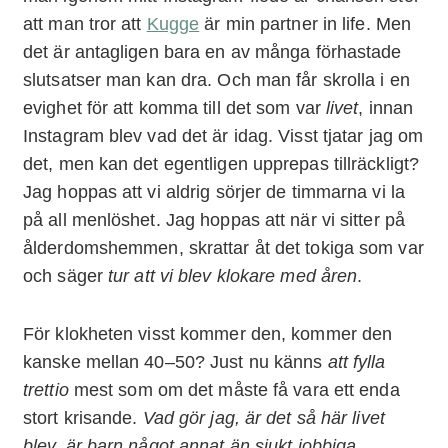
att man tror att
Kugge
är min partner in life. Men
det är antagligen bara en av många förhastade
slutsatser man kan dra. Och man får skrolla i en
evighet för att komma till det som var
livet
, innan
Instagram blev vad det är idag. Visst tjatar jag om
det, men kan det egentligen upprepas tillräckligt?
Jag hoppas att vi aldrig sörjer de timmarna vi la
på all menlöshet. Jag hoppas att när vi sitter på
ålderdomshemmen, skrattar åt det tokiga som var
och säger
tur att vi blev klokare med åren
.
För klokheten visst kommer den, kommer den
kanske mellan 40–50? Just nu känns
att fylla
trettio
mest som om det måste få vara ett enda
stort krisande.
Vad gör jag, är det så här livet
blev, är barn något annat än sjukt jobbiga