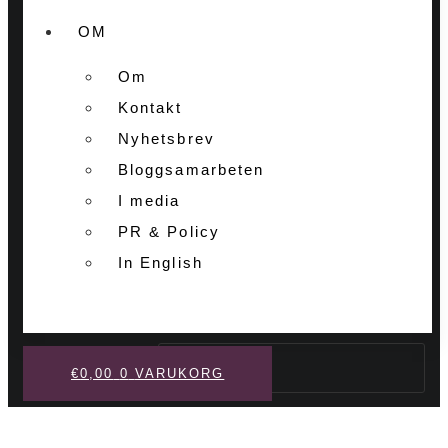
OM
Om
Kontakt
Nyhetsbrev
Bloggsamarbeten
I media
PR & Policy
In English
Sök
€
0,00
0
VARUKORG