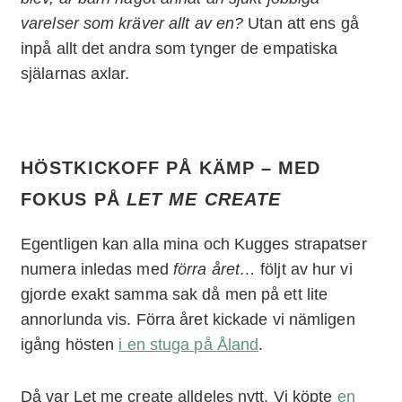
varelser som kräver allt av en?
Utan att ens gå
inpå allt det andra som tynger de empatiska
själarnas axlar.
HÖSTKICKOFF PÅ KÄMP – MED
FOKUS PÅ
LET ME CREATE
Egentligen kan alla mina och Kugges strapatser
numera inledas med
förra året…
följt av hur vi
gjorde exakt samma sak då men på ett lite
annorlunda vis. Förra året kickade vi nämligen
igång hösten
i en stuga på Åland
.
Då var Let me create alldeles nytt. Vi köpte
en