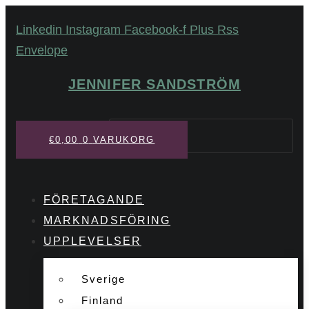
Hoppa
Linkedin
Instagram
Facebook-f
Plus
Rss
till
Envelope
innehåll
JENNIFER SANDSTRÖM
Sök
€
0,00
0
VARUKORG
FÖRETAGANDE
MARKNADSFÖRING
UPPLEVELSER
Sverige
Finland