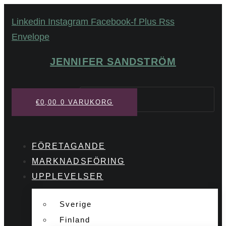
Hoppa
Linkedin
Instagram
Facebook-f
Plus
Rss
till
Envelope
innehåll
JENNIFER SANDSTRÖM
Sök
€
0,00
0
VARUKORG
FÖRETAGANDE
MARKNADSFÖRING
UPPLEVELSER
Sverige
Finland