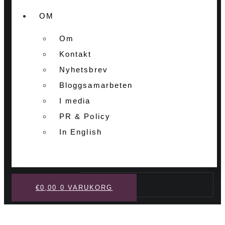
OM
Om
Kontakt
Nyhetsbrev
Bloggsamarbeten
I media
PR & Policy
In English
Sök
€
0,00
0
VARUKORG