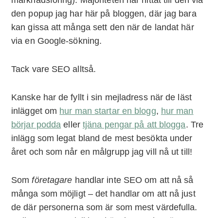
marknadsföring). Majoriteten har hittat till den via
den popup jag har här på bloggen, där jag bara
kan gissa att många sett den när de landat här
via en Google-sökning.
Tack vare SEO alltså.
Kanske har de fyllt i sin mejladress när de läst
inlägget om
hur man startar en blogg
,
hur man
börjar podda
eller
tjäna pengar på att blogga
. Tre
inlägg som legat bland de mest besökta under
året och som når en målgrupp jag vill nå ut till!
Som
företagare
handlar inte SEO om att nå så
många som möjligt – det handlar om att nå just
de där personerna som är som mest värdefulla.