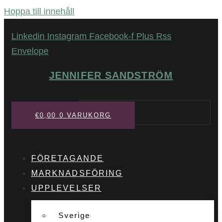
Hoppa till innehåll
Linkedin
Instagram
Facebook-f
Plus
Rss
Envelope
JENNIFER SANDSTRÖM
Sök
€
0,00
0
VARUKORG
FÖRETAGANDE
MARKNADSFÖRING
UPPLEVELSER
Sverige