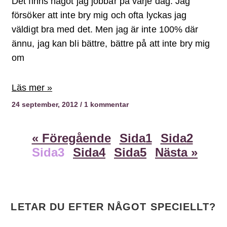
Det finns något jag jobbar på varje dag. Jag
försöker att inte bry mig och ofta lyckas jag
väldigt bra med det. Men jag är inte 100% där
ännu, jag kan bli bättre, bättre på att inte bry mig
om
Läs mer »
24 september, 2012
1 kommentar
« Föregående
Sida
1
Sida
2
Sida
3
Sida
4
Sida
5
Nästa »
LETAR DU EFTER NÅGOT SPECIELLT?