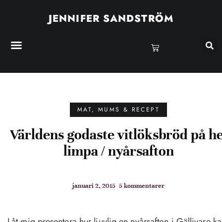
JENNIFER SANDSTRÖM
MAT, MUMS & RECEPT
Världens godaste vitlöksbröd på he
limpa / nyårsafton
januari 2, 2015
5 kommentarer
Låt mig presentera hur ljuvlig en nyårsafton i Gällivare k