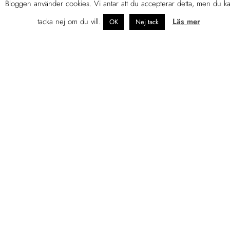
Bloggen använder cookies. Vi antar att du accepterar detta, men du k
tacka nej om du vill.
Läs mer
OK
Nej tack
OM JENNIFER
Tidigare egenföretagare som just nu
leder marknadsföringen av en
konsultbyrå i Helsingfors.