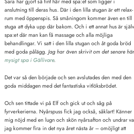
Sara har gjort så fint här med spa:et som ligger i
anslutning till deras hus. Där i den lilla stugan är ett relax-
rum med öppenspis. Så småningom kommer även en till
stuga att dyka upp där bakom. Och i ett annat hus är själ
spa:et där man kan få massage och alla möjliga
behandlingar. Vi satt i den lilla stugan och åt goda bröd
med goda pålägg.
Jag har även skrivit om det senare här
mysigt spa i Gällivare
.
Det var så den började och sen avslutades den med den
goda middagen med det fantastiska vitlöksbrödet.
Och sen tittade vi på Elf och gick ut och såg på
fyrverkerierna. Nyårspuss fick jag också, såklart! Känner
mig nöjd med en lugn och skön nyårsafton och undrar va
jag kommer fira in det nya året nästa år – omöjligt att