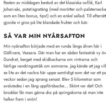
Resten av middagen bestod av det klassiska oxfilé, Karl
Johan-sås, potatisgratäng (med morötter och palsternack
som en liten bonus, tips!) och en enkel sallad. Till efterrät
gjorde vi gino på lite blandade frukter och bär.
SÅ VAR MIN NYÅRSAFTON
Min nyårsafton började med en runda längs älven här i
Gällivare, Vassara. Där man har en sådan fantastisk vy öv
Dundret, berget med skidbackarna om vintrarna och
härliga vandringsstråk om somrarna. Jag kände att jag vil
se lite av det vackra här uppe samtidigt som det var ett p
veckor sedan jag sprang senast. Blev 5 kilometrar som
avslutades i en lång uppförsbacke… Skönt var det! Och
broddar får man gärna dra på springskorna så man inte
halkar fram i snön!