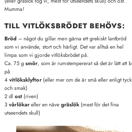
(eller gräslök tog vi, mest för utseendets skull) och ost.
Mumma!
TILL VITLÖKSBRÖDET BEHÖVS:
Bröd
– något du gillar men gärna ett grekiskt lantbröd
som vi använde, stort och härligt. Det var alltså en hel
limpa som vi gjorde vitlöksbrödet på.
Ca. 75 g
smör
, som är rumstempererat så det är lätt att b
på
4
vitlöksklyftor
(eller mer om de är små eller enligt tyc
och smak)
2 dl
ost
(riven)
3
vårlökar
eller en näve
gräslök
(mest för det fina
utseendets skull)