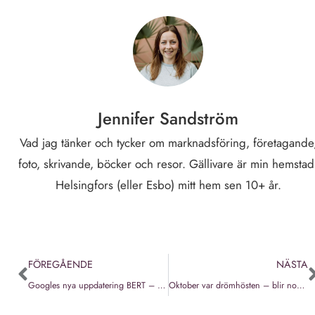
Jennifer Sandström
Vad jag tänker och tycker om marknadsföring, företagande
foto, skrivande, böcker och resor. Gällivare är min hemstad
Helsingfors (eller Esbo) mitt hem sen 10+ år.
FÖREGÅENDE
NÄSTA
Googles nya uppdatering BERT – hur påverkar den din blogg och SEO?
Oktober var drömhösten – blir november dess motsats?