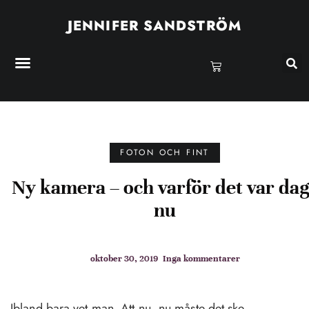
JENNIFER SANDSTRÖM
FOTON OCH FINT
Ny kamera – och varför det var da
nu
oktober 30, 2019
Inga kommentarer
Ibland bara vet man. Att nu, nu måste det ske.