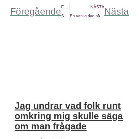
FÖREGÅENDE
NÄSTA
Föregående
Nästa
Skype-poesi på jobbet en onsdagseftermiddag.
En vanlig dag på kontoret.
Jag undrar vad folk runt
omkring mig skulle säga
om man frågade