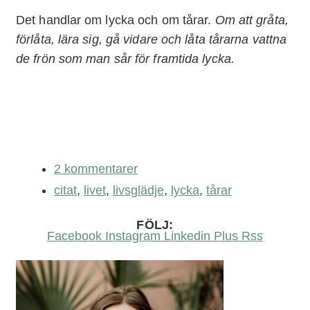
Det handlar om lycka och om tårar.
Om att gråta,
förlåta, lära sig, gå vidare och låta tårarna vattna
de frön som man sår för framtida lycka.
2 kommentarer
citat
,
livet
,
livsglädje
,
lycka
,
tårar
FÖLJ:
Facebook
Instagram
Linkedin
Plus
Rss