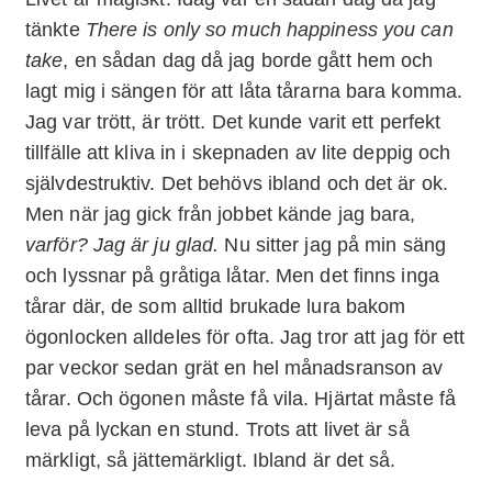
tänkte
There is only so much happiness you can
take
, en sådan dag då jag borde gått hem och
lagt mig i sängen för att låta tårarna bara komma.
Jag var trött, är trött. Det kunde varit ett perfekt
tillfälle att kliva in i skepnaden av lite deppig och
självdestruktiv. Det behövs ibland och det är ok.
Men när jag gick från jobbet kände jag bara,
varför? Jag är ju glad.
Nu sitter jag på min säng
och lyssnar på gråtiga låtar. Men det finns inga
tårar där, de som alltid brukade lura bakom
ögonlocken alldeles för ofta. Jag tror att jag för ett
par veckor sedan grät en hel månadsranson av
tårar. Och ögonen måste få vila. Hjärtat måste få
leva på lyckan en stund. Trots att livet är så
märkligt, så jättemärkligt. Ibland är det så.