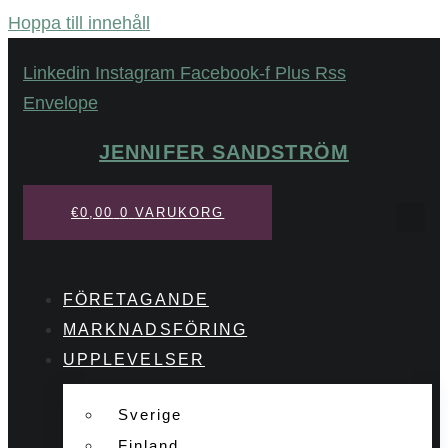
Hoppa till innehåll
Linkedin
Instagram
Facebook-f
Plus
Rss
Envelope
JENNIFER SANDSTRÖM
€
0,00
0
VARUKORG
FÖRETAGANDE
MARKNADSFÖRING
UPPLEVELSER
Sverige
Finland