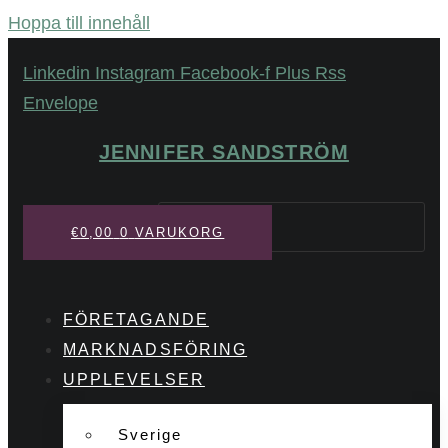
Hoppa till innehåll
Linkedin
Instagram
Facebook-f
Plus
Rss
Envelope
JENNIFER SANDSTRÖM
Sök
€
0,00
0
VARUKORG
FÖRETAGANDE
MARKNADSFÖRING
UPPLEVELSER
Sverige