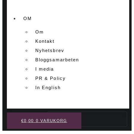
OM
Om
Kontakt
Nyhetsbrev
Bloggsamarbeten
I media
PR & Policy
In English
Sök
€
0,00
0
VARUKORG