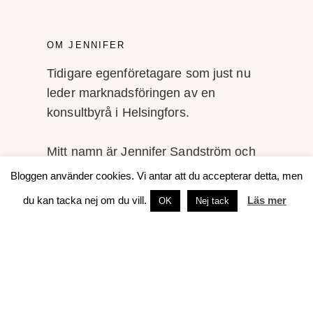
OM JENNIFER
Tidigare egenföretagare som just nu
leder marknadsföringen av en
konsultbyrå i Helsingfors.
Mitt namn är Jennifer Sandström och
jag tycker och tänker en hel del om
Bloggen använder cookies. Vi antar att du accepterar detta, men
marknadsföring, företagande, foto,
du kan tacka nej om du vill.
Läs mer
OK
Nej tack
skrivande, böcker, resor och sådant
som rör livet som svensk i Finland.
Gällivare är min hemstad, Göteborg
hyser jag en särskild kärlek till, men
det är Helsingfors och Esbo som idag