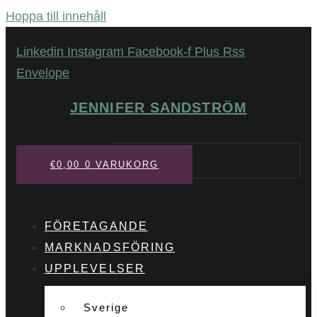
Hoppa till innehåll
Linkedin
Instagram
Facebook-f
Plus
Rss
Envelope
JENNIFER SANDSTRÖM
Sök
€
0,00
0
VARUKORG
FÖRETAGANDE
MARKNADSFÖRING
UPPLEVELSER
Sverige