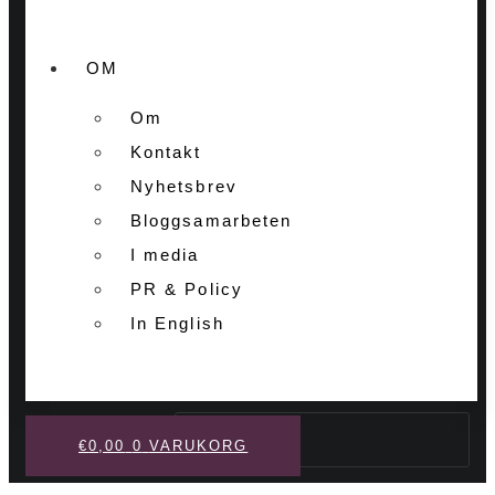
OM
Om
Kontakt
Nyhetsbrev
Bloggsamarbeten
I media
PR & Policy
In English
Sök
€
0,00
0
VARUKORG