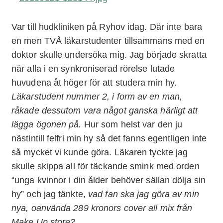
Var till hudkliniken på Ryhov idag. Där inte bara
en men TVÅ läkarstudenter tillsammans med en
doktor skulle undersöka mig. Jag började skratta
när alla i en synkroniserad rörelse lutade
huvudena åt höger för att studera min hy.
Läkarstudent nummer 2, i form av en man,
råkade dessutom vara något ganska härligt att
lägga ögonen på.
Hur som helst var den ju
nästintill felfri min hy så det fanns egentligen inte
så mycket vi kunde göra. Läkaren tyckte jag
skulle skippa all för täckande smink med orden
“unga kvinnor i din ålder behöver sällan dölja sin
hy” och jag tänkte,
vad fan ska jag göra av min
nya, oanvända 289 kronors cover all mix från
Make Up store?