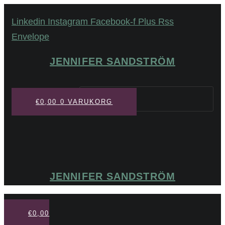
Hoppa
Linkedin
Instagram
Facebook-f
Plus
Rss
till
Envelope
innehåll
JENNIFER SANDSTRÖM
Sök
€
0,00
0
VARUKORG
JENNIFER SANDSTRÖM
€
0,00