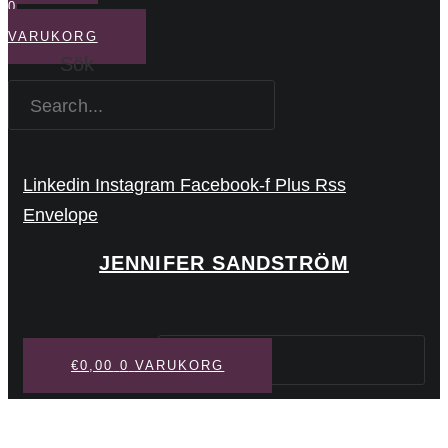
0
VARUKORG
Sök
Linkedin
Instagram
Facebook-f
Plus
Rss
Envelope
JENNIFER SANDSTRÖM
Sök
€
0,00
0
VARUKORG