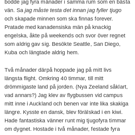
bodde jag fyra månader i samma rum som en bästa
vän. Sa
jag måste testa det innan jag fyller tjugo
och skapade minnen som ska finnas forever.
Pratade med kanadensiska män på knackig
engelska, åkte på weekends och svor över regnet
som aldrig gav sig. Besökte Seattle, San Diego,
Kuba och längtade aldrig hem.
Två månader därpå hoppade jag på mitt livs
längsta flight. Omkring 40 timmar, till mitt
drömmigaste land på jorden. (Nya Zeeland såklart,
vad annars?) Jag klev av flygbussen vid campus
mitt inne i Auckland och benen var inte lika skakiga
längre. Kysste en dansk, blev förälskad i en kiwi.
Hade fantastiska vänner runt mig tjugofyra timmar
om dygnet. Hostade i två månader, festade fyra