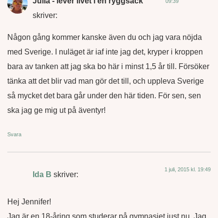
Julia - lever livet i en ryggsäck
09:39
skriver:
Någon gång kommer kanske även du och jag vara nöjda
med Sverige. I nuläget är iaf inte jag det, kryper i kroppen
bara av tanken att jag ska bo här i minst 1,5 år till. Försöker
tänka att det blir vad man gör det till, och uppleva Sverige
så mycket det bara går under den här tiden. För sen, sen
ska jag ge mig ut på äventyr!
Svara
1 juli, 2015 kl. 19:49
Ida B
skriver:
Hej Jennifer!
Jag är en 18-åring som studerar på gymnasiet just nu. Jag