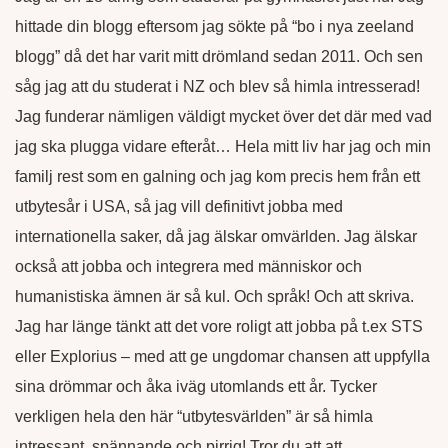
hittade din blogg eftersom jag sökte på “bo i nya zeeland
blogg” då det har varit mitt drömland sedan 2011. Och sen
såg jag att du studerat i NZ och blev så himla intresserad!
Jag funderar nämligen väldigt mycket över det där med vad
jag ska plugga vidare efteråt… Hela mitt liv har jag och min
familj rest som en galning och jag kom precis hem från ett
utbytesår i USA, så jag vill definitivt jobba med
internationella saker, då jag älskar omvärlden. Jag älskar
också att jobba och integrera med människor och
humanistiska ämnen är så kul. Och språk! Och att skriva.
Jag har länge tänkt att det vore roligt att jobba på t.ex STS
eller Explorius – med att ge ungdomar chansen att uppfylla
sina drömmar och åka iväg utomlands ett år. Tycker
verkligen hela den här “utbytesvärlden” är så himla
intressant, spännande och pirrig! Tror du att att