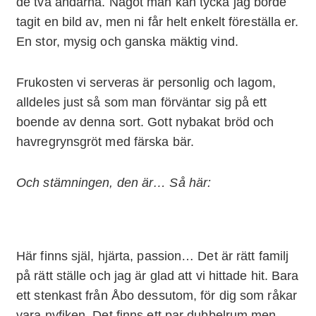
de två ändarna. Något man kan tycka jag borde
tagit en bild av, men ni får helt enkelt föreställa er.
En stor, mysig och ganska mäktig vind.
Frukosten vi serveras är personlig och lagom,
alldeles just så som man förväntar sig på ett
boende av denna sort. Gott nybakat bröd och
havregrynsgröt med färska bär.
Och stämningen, den är… Så här:
Här finns själ, hjärta, passion… Det är rätt familj
på rätt ställe och jag är glad att vi hittade hit. Bara
ett stenkast från Åbo dessutom, för dig som råkar
vara nyfiken. Det finns ett par dubbelrum men