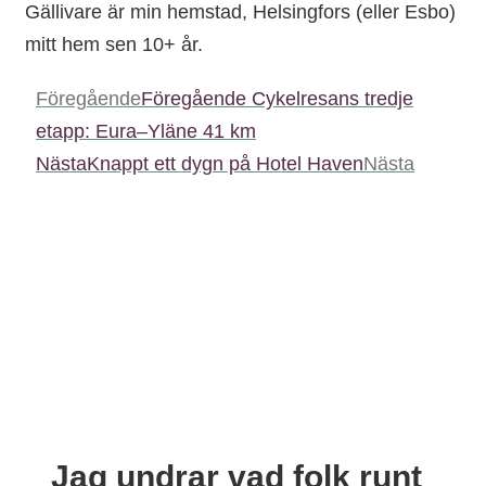
Gällivare är min hemstad, Helsingfors (eller Esbo)
mitt hem sen 10+ år.
Föregående
Föregående
Cykelresans tredje
etapp: Eura–Yläne 41 km
Nästa
Knappt ett dygn på Hotel Haven
Nästa
Jag undrar vad folk runt