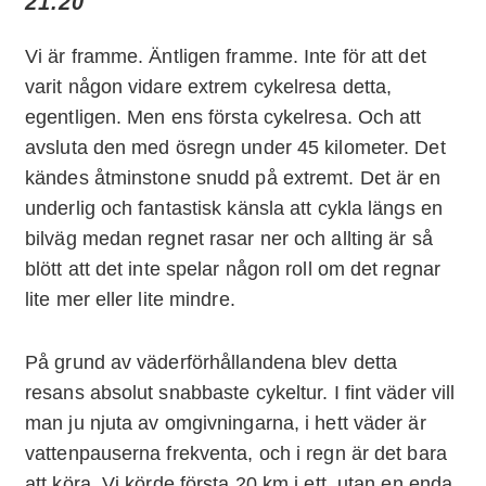
21.20
Vi är framme. Äntligen framme. Inte för att det
varit någon vidare extrem cykelresa detta,
egentligen. Men ens första cykelresa. Och att
avsluta den med ösregn under 45 kilometer. Det
kändes åtminstone snudd på extremt. Det är en
underlig och fantastisk känsla att cykla längs en
bilväg medan regnet rasar ner och allting är så
blött att det inte spelar någon roll om det regnar
lite mer eller lite mindre.
På grund av väderförhållandena blev detta
resans absolut snabbaste cykeltur. I fint väder vill
man ju njuta av omgivningarna, i hett väder är
vattenpauserna frekventa, och i regn är det bara
att köra. Vi körde första 20 km i ett, utan en enda