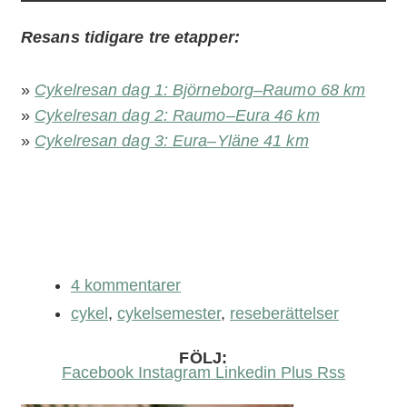
Resans tidigare tre etapper:
»
Cykelresan dag 1: Björneborg–Raumo 68 km
»
Cykelresan dag 2: Raumo–Eura 46 km
»
Cykelresan dag 3: Eura–Yläne 41 km
4 kommentarer
cykel
,
cykelsemester
,
reseberättelser
FÖLJ:
Facebook
Instagram
Linkedin
Plus
Rss