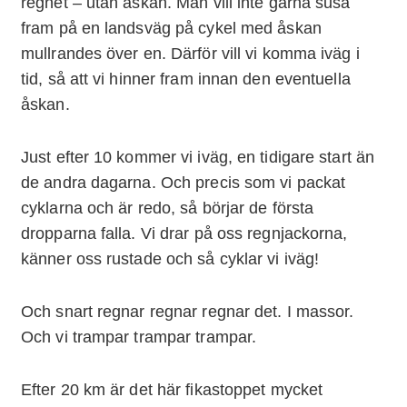
regnet – utan åskan. Man vill inte gärna susa
fram på en landsväg på cykel med åskan
mullrandes över en. Därför vill vi komma iväg i
tid, så att vi hinner fram innan den eventuella
åskan.
Just efter 10 kommer vi iväg, en tidigare start än
de andra dagarna. Och precis som vi packat
cyklarna och är redo, så börjar de första
dropparna falla. Vi drar på oss regnjackorna,
känner oss rustade och så cyklar vi iväg!
Och snart regnar regnar regnar det. I massor.
Och vi trampar trampar trampar.
Efter 20 km är det här fikastoppet mycket