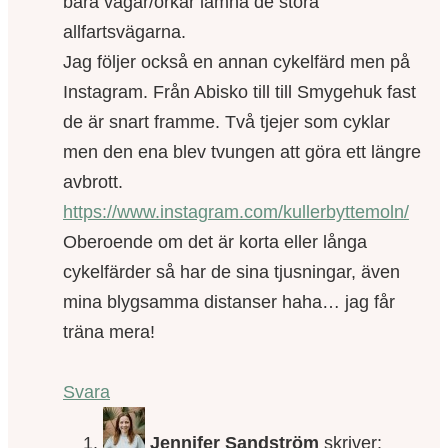
bara vågar/orkar lämna de stora
allfartsvägarna.
Jag följer också en annan cykelfärd men på
Instagram. Från Abisko till till Smygehuk fast
de är snart framme. Två tjejer som cyklar
men den ena blev tvungen att göra ett längre
avbrott.
https://www.instagram.com/kullerbyttemoln/
Oberoende om det är korta eller långa
cykelfärder så har de sina tjusningar, även
mina blygsamma distanser haha… jag får
träna mera!
Svara
Jennifer Sandström
skriver: