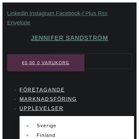
Hoppa
Linkedin
Instagram
Facebook-f
Plus
Rss
till
Envelope
innehåll
JENNIFER SANDSTRÖM
Sök
€
0,00
0
VARUKORG
FÖRETAGANDE
MARKNADSFÖRING
UPPLEVELSER
Sverige
Finland