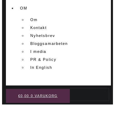
OM
Om
Kontakt
Nyhetsbrev
Bloggsamarbeten
I media
PR & Policy
In English
Sök
€
0,00
0
VARUKORG