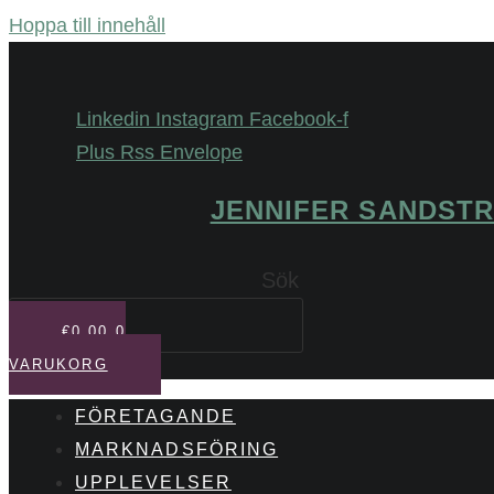
Hoppa till innehåll
Linkedin
Instagram
Facebook-f
Plus
Rss
Envelope
JENNIFER SANDST
Sök
€
0,00
0
VARUKORG
FÖRETAGANDE
MARKNADSFÖRING
UPPLEVELSER