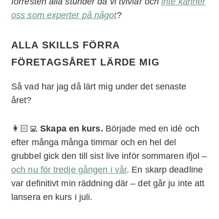
förresten alla stunder då vi tvivlar och
inte känner
oss som experter på något
?
ALLA SKILLS FÖRRA
FÖRETAGSÅRET LÄRDE MIG
Så vad har jag då lärt mig under det senaste
året?
👩🏻‍💻
Skapa en kurs.
Började med en idé och
efter många många timmar och en hel del
grubbel gick den till sist live inför sommaren ifjol –
och nu för tredje gången i vår
. En skarp deadline
var definitivt min räddning där – det går ju inte att
lansera en kurs i juli.