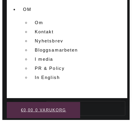
OM
Om
Kontakt
Nyhetsbrev
Bloggsamarbeten
I media
PR & Policy
In English
Sök
€
0,00
0
VARUKORG