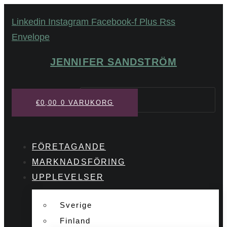
Hoppa
Linkedin
Instagram
Facebook-f
Plus
Rss
till
Envelope
innehåll
JENNIFER SANDSTRÖM
Sök
€
0,00
0
VARUKORG
FÖRETAGANDE
MARKNADSFÖRING
UPPLEVELSER
Sverige
Finland