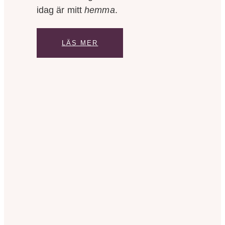
idag är mitt
hemma
.
LÄS MER