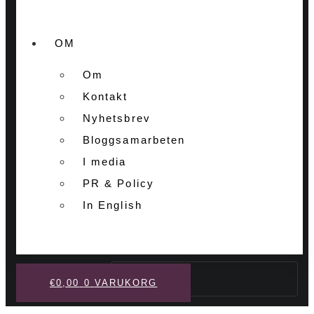
OM
Om
Kontakt
Nyhetsbrev
Bloggsamarbeten
I media
PR & Policy
In English
Sök
€
0,00
0
VARUKORG