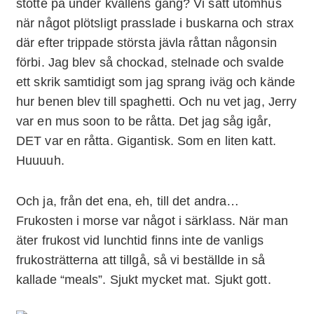
stötte på under kvällens gång? Vi satt utomhus
när något plötsligt prasslade i buskarna och strax
där efter trippade största jävla råttan någonsin
förbi. Jag blev så chockad, stelnade och svalde
ett skrik samtidigt som jag sprang iväg och kände
hur benen blev till spaghetti. Och nu vet jag, Jerry
var en mus soon to be råtta. Det jag såg igår,
DET var en råtta. Gigantisk. Som en liten katt.
Huuuuh.
Och ja, från det ena, eh, till det andra…
Frukosten i morse var något i särklass. När man
äter frukost vid lunchtid finns inte de vanligs
frukosträtterna att tillgå, så vi beställde in så
kallade “meals”. Sjukt mycket mat. Sjukt gott.