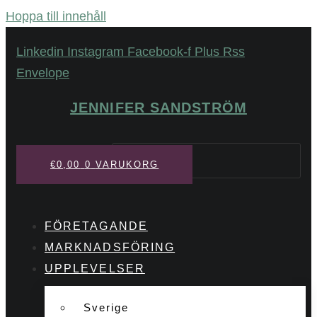
Hoppa till innehåll
Linkedin
Instagram
Facebook-f
Plus
Rss
Envelope
JENNIFER SANDSTRÖM
Sök
€
0,00
0
VARUKORG
FÖRETAGANDE
MARKNADSFÖRING
UPPLEVELSER
Sverige