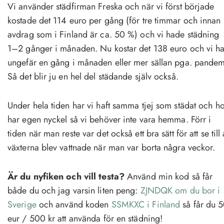
Vi använder städfirman Freska och när vi först började
kostade det 114 euro per gång (för tre timmar och innan
avdrag som i Finland är ca. 50 %) och vi hade städning
1–2 gånger i månaden. Nu kostar det 138 euro och vi ha
ungefär en gång i månaden eller mer sällan pga. pandem
Så det blir ju en hel del städande själv också.
Under hela tiden har vi haft samma tjej som städat och h
har egen nyckel så vi behöver inte vara hemma. Förr i
tiden när man reste var det också ett bra sätt för att se till 
växterna blev vattnade när man var borta några veckor.
Är du nyfiken och vill testa?
Använd min kod så får
både du och jag varsin liten peng:
ZJNDQK om du bor i
Sverige
och använd koden
SSMKXC i Finland
så får du 
eur / 500 kr att använda för en städning!