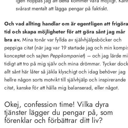
igen hoppas jag att detta kommer vara möjligt. Kän
svårast mentalt att lägga pengar på faktiskt.
Och vad allting handlar om är egentligen att frigör
tid och skapa möjligheter för att göra sånt jag mår
bra av.
Mina tonår var fyllda av självhjälpsböcker och
peppiga citat (när jag var 19 startade jag och min kompi
konceptet och sajten
Peppkompaniet
) – och jag lärde m
tidigt att tro på mig själv och mina drömmar. Tycker doc
allt sånt här låter så jäkla klyschigt och idag behöver jag
hellre någon sorts motvikt till självhjälp och inspirerande
citat, kanske för att hålla mig balanserad, eller något.
Okej, confession time! Vilka dyra
tjänster lägger du pengar på, som
förenklar och förbättrar ditt liv?