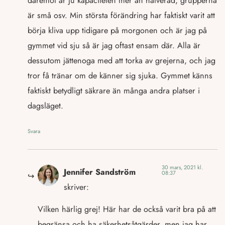
däremot är ju kapaciteten mer än halverad, grupperna
är små osv. Min största förändring har faktiskt varit att
börja kliva upp tidigare på morgonen och är jag på
gymmet vid sju så är jag oftast ensam där. Alla är
dessutom jättenoga med att torka av grejerna, och jag
tror få tränar om de känner sig sjuka. Gymmet känns
faktiskt betydligt säkrare än många andra platser i
dagsläget.
Svara
30 mars, 2021 kl.
Jennifer Sandström
08:37
skriver:
Vilken härlig grej! Här har de också varit bra på att
begränsa och ha säkerhetsåtgärder, men jag har