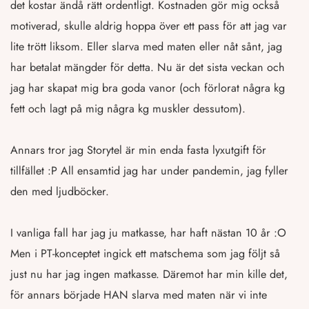
det kostar ändå rätt ordentligt. Kostnaden gör mig också
motiverad, skulle aldrig hoppa över ett pass för att jag var
lite trött liksom. Eller slarva med maten eller nåt sånt, jag
har betalat mängder för detta. Nu är det sista veckan och
jag har skapat mig bra goda vanor (och förlorat några kg
fett och lagt på mig några kg muskler dessutom).
Annars tror jag Storytel är min enda fasta lyxutgift för
tillfället :P All ensamtid jag har under pandemin, jag fyller
den med ljudböcker.
I vanliga fall har jag ju matkasse, har haft nästan 10 år :O
Men i PT-konceptet ingick ett matschema som jag följt så
just nu har jag ingen matkasse. Däremot har min kille det,
för annars började HAN slarva med maten när vi inte