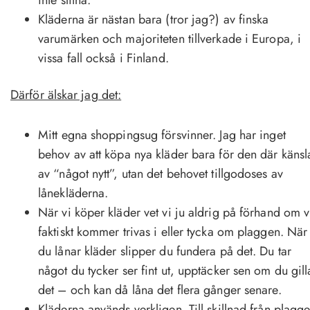
inte slitna.
Kläderna är nästan bara (tror jag?) av finska
varumärken och majoriteten tillverkade i Europa, i
vissa fall också i Finland.
Därför älskar jag det:
Mitt egna shoppingsug försvinner. Jag har inget
behov av att köpa nya kläder bara för den där känsl
av “något nytt”, utan det behovet tillgodoses av
lånekläderna.
När vi köper kläder vet vi ju aldrig på förhand om v
faktiskt kommer trivas i eller tycka om plaggen. När
du lånar kläder slipper du fundera på det. Du tar
något du tycker ser fint ut, upptäcker sen om du gill
det – och kan då låna det flera gånger senare.
Kläderna används verkligen. Till skillnad från plagg