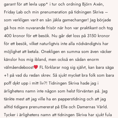
garant för att levla upp* i tur och ordning Björn Axén,
Friday Lab och min prenumeration på tidningen Skriva –
som verkligen varit en sån jäkla gamechanger! Jag började
gå hos min nuvarande frisör när hon var praktikant och tog
400 kronor för ett besök. Nu går det loss på 3150 kronor
för ett besök, vilket naturligtvis inte alla nödvändigtvis har
möjlighet att betala. Onekligen en summa som även väcker
känslor hos mig ibland, men också en sådan enorm
välmåendeboost
FL förklarar nog sig självt, kan bara säga
+1 på vad du redan skrev. Så sjukt mycket bra folk som bara
poff dykt upp i mitt liv?! Tidningen Skriva hade jag i
ärlighetens namn inte någon som helst förväntan på. Jag
tänkte mest att jag ville ha en papperstidning och att jag
alltid tidigare prenumererat på Elle och Damernas Värld.
Tycker i ärlighetens namn att tidningen Skriva har sjukt fula