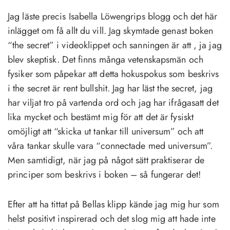
Jag läste precis Isabella Löwengrips blogg och det här
inlägget om få allt du vill. Jag skymtade genast boken
“the secret” i videoklippet och sanningen är att , ja jag
blev skeptisk. Det finns många vetenskapsmän och
fysiker som påpekar att detta hokuspokus som beskrivs
i the secret är rent bullshit. Jag har läst the secret, jag
har viljat tro på vartenda ord och jag har ifrågasatt det
lika mycket och bestämt mig för att det är fysiskt
omöjligt att “skicka ut tankar till universum” och att
våra tankar skulle vara “connectade med universum”.
Men samtidigt, när jag på något sätt praktiserar de
principer som beskrivs i boken – så fungerar det!
Efter att ha tittat på Bellas klipp kände jag mig hur som
helst positivt inspirerad och det slog mig att hade inte