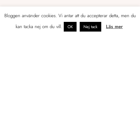
Bloggen använder cookies. Vi antar att du accepterar detta, men du
kan tacka nej om du vill.
Läs mer
OK
Nej tack
OM JENNIFER
Tidigare egenföretagare som just nu
leder marknadsföringen av en
konsultbyrå i Helsingfors.
Mitt namn är Jennifer Sandström och jag
tycker och tänker en hel del om
marknadsföring, företagande, foto,
skrivande, böcker, resor och sådant som
rör livet som svensk i Finland.
Gällivare är min hemstad, Göteborg