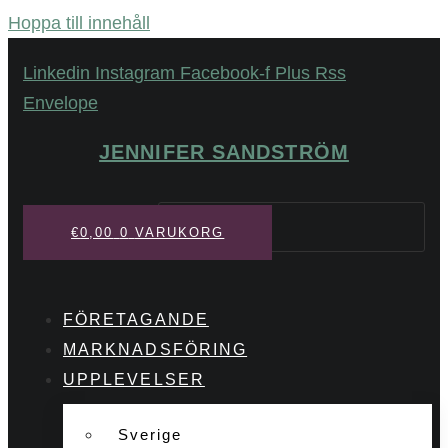
Hoppa till innehåll
Linkedin
Instagram
Facebook-f
Plus
Rss
Envelope
JENNIFER SANDSTRÖM
Sök
€
0,00
0
VARUKORG
FÖRETAGANDE
MARKNADSFÖRING
UPPLEVELSER
Sverige