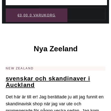
Sök
€
0,00
0
VARUKORG
Nya Zeeland
NEW ZEALAND
svenskar och skandinaver i
Auckland
Det här är till er! Jag berättade ju att jag funnit en
skandinavisk shop när jag var ute och
promenerade för någon vecka sedan. Jag kom