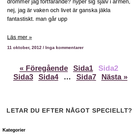
drömmer jag fortfarande? nyper sig själv i armen,
nej, jag är vaken och livet är ganska jäkla
fantastiskt. man går upp
Läs mer »
11 oktober, 2012
Inga kommentarer
« Föregående
Sida
1
Sida
2
Sida
3
Sida
4
…
Sida
7
Nästa »
LETAR DU EFTER NÅGOT SPECIELLT?
Kategorier