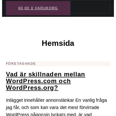
Sök
€
0,00
0
VARUKORG
Hemsida
FÖRETAGANDE
Vad är skillnaden mellan
WordPress.com och
WordPress.org?
Inlägget innehåller annonslänkar En vanlig fråga
jag får, och som kan vara det mest förvirrade
WordPress någonsin lyckats med, är vad