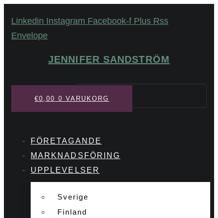
Hoppa
Linkedin
Instagram
Facebook-f
Plus
Rss
till
Envelope
innehåll
JENNIFER SANDSTRÖM
Sök
€
0,00
0
VARUKORG
FÖRETAGANDE
MARKNADSFÖRING
UPPLEVELSER
Sverige
Finland