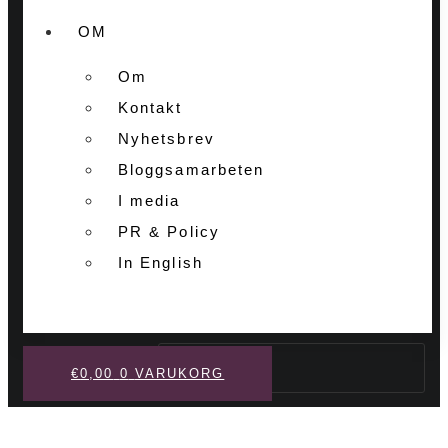
OM
Om
Kontakt
Nyhetsbrev
Bloggsamarbeten
I media
PR & Policy
In English
Sök
€
0,00
0
VARUKORG