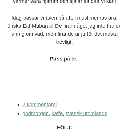
värmer våra hjärtan och själar så ofta vi kan!
Idag passar vi även på att, i muslimernas ära,
önska Eid Mubarak! De firar något jag inte har en
aning om vad, men firande är ju för det mesta
trevligt.
Puss på er.
2 kommentarer
godmorgon
,
kaffe
,
svensk utomlands
FÖLJ: