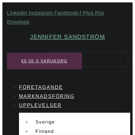
Hoppa
Linkedin
Instagram
Facebook-f
Plus
Rss
till
Envelope
innehåll
JENNIFER SANDSTRÖM
Sök
€
0,00
0
VARUKORG
FÖRETAGANDE
MARKNADSFÖRING
UPPLEVELSER
Sverige
Finland