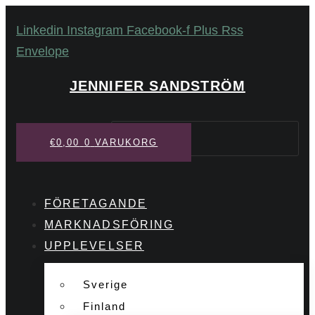
Hoppa
Linkedin
Instagram
Facebook-f
Plus
Rss
till
Envelope
innehåll
JENNIFER SANDSTRÖM
Sök
€
0,00
0
VARUKORG
FÖRETAGANDE
MARKNADSFÖRING
UPPLEVELSER
Sverige
Finland