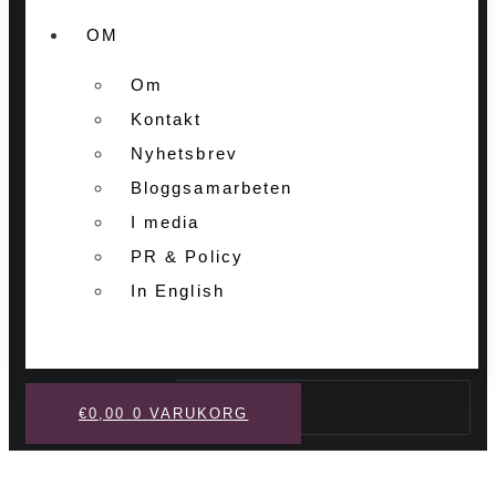
OM
Om
Kontakt
Nyhetsbrev
Bloggsamarbeten
I media
PR & Policy
In English
Sök
€
0,00
0
VARUKORG