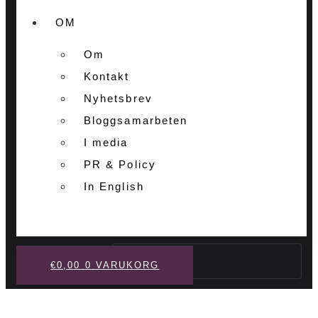
OM
Om
Kontakt
Nyhetsbrev
Bloggsamarbeten
I media
PR & Policy
In English
Sök
€
0,00
0
VARUKORG