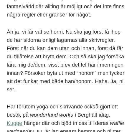
fantasivärld där allting är möjligt och det inte finns
några regler eller gränser för något.
Åh ja, vi får väl se hörni. Nu ska jag först få ihop
de här sidorna enligt lagarnas alla skrivregler.
Först när du kan dem utan och innan, först då får
du tillåtelse att bryta dem. Och så ska jag försöka
lära mig de/dem, visst blev det fel här i meningen
innan? Försöker byta ut med “honom” men tycker
att det funkar med både han/honom. Haha. Ja, ni
ser.
Har förutom yoga och skrivande också gjort ett
besök på
wonderland works
i Berghäll idag.
Kugge
hänger där och bjöd in oss till deras
waffle
wednesday
. Nu är jag ensam hemma och njuter