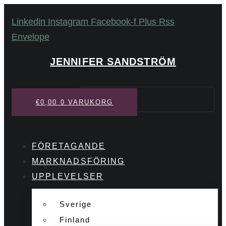
Hoppa
Linkedin
Instagram
Facebook-f
Plus
Rss
till
Envelope
innehåll
JENNIFER SANDSTRÖM
Sök
€
0,00
0
VARUKORG
FÖRETAGANDE
MARKNADSFÖRING
UPPLEVELSER
Sverige
Finland