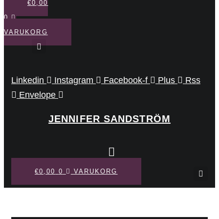
€
0,00
0
VARUKORG
Linkedin
Instagram
Facebook-f
Plus
Rss
Envelope
JENNIFER SANDSTRÖM
€
0,00
0
VARUKORG