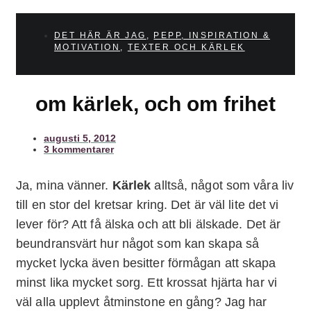
DET HÄR ÄR JAG
,
PEPP, INSPIRATION &
MOTIVATION
,
TEXTER OCH KÄRLEK
om kärlek, och om frihet
augusti 5, 2012
3 kommentarer
Ja, mina vänner.
Kärlek
alltså, något som våra liv
till en stor del kretsar kring. Det är väl lite det vi
lever för? Att få älska och att bli älskade. Det är
beundransvärt hur något som kan skapa så
mycket lycka även besitter förmågan att skapa
minst lika mycket sorg. Ett krossat hjärta har vi
väl alla upplevt åtminstone en gång? Jag har