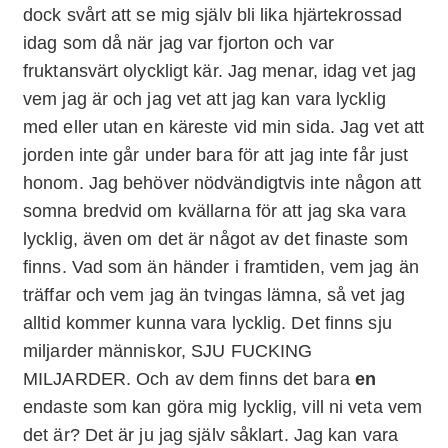
dock svårt att se mig själv bli lika hjärtekrossad
idag som då när jag var fjorton och var
fruktansvärt olyckligt kär. Jag menar, idag vet jag
vem jag är och jag vet att jag kan vara lycklig
med eller utan en käreste vid min sida.
Jag vet att
jorden inte går under bara för att jag inte får just
honom.
Jag behöver nödvändigtvis inte någon att
somna bredvid om kvällarna för att jag ska vara
lycklig, även om det är något av det finaste som
finns. Vad som än händer i framtiden, vem jag än
träffar och vem jag än tvingas lämna, så vet jag
alltid kommer kunna vara lycklig. Det finns sju
miljarder människor, SJU FUCKING
MILJARDER. Och av dem finns det bara
en
endaste som kan göra mig lycklig, vill ni veta vem
det är? Det är ju jag själv såklart. Jag kan vara