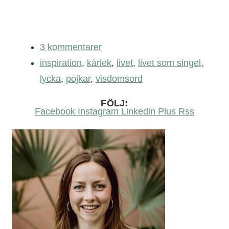
3 kommentarer
inspiration
,
kärlek
,
livet
,
livet som singel
,
lycka
,
pojkar
,
visdomsord
FÖLJ:
Facebook
Instagram
Linkedin
Plus
Rss