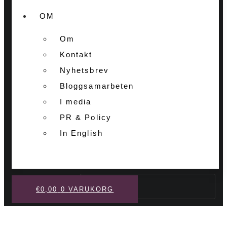
OM
Om
Kontakt
Nyhetsbrev
Bloggsamarbeten
I media
PR & Policy
In English
Sök
€
0,00
0
VARUKORG