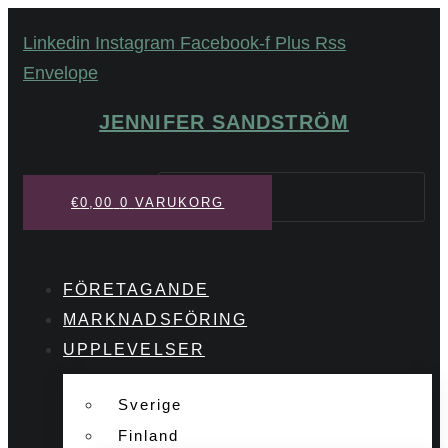
Hoppa
Linkedin
Instagram
Facebook-f
Plus
Rss
till
Envelope
innehåll
JENNIFER SANDSTRÖM
Sök
€
0,00
0
VARUKORG
FÖRETAGANDE
MARKNADSFÖRING
UPPLEVELSER
Sverige
Finland