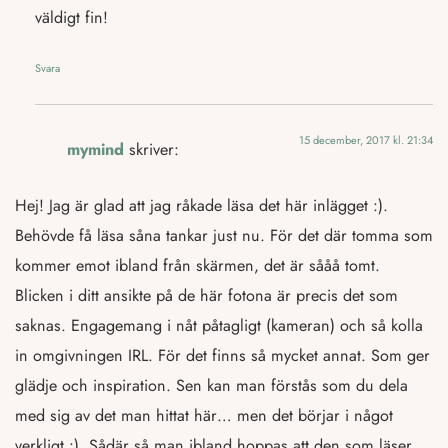
väldigt fin!
Svara
15 december, 2017 kl. 21:34
mymind
skriver:
Hej! Jag är glad att jag råkade läsa det här inlägget :).
Behövde få läsa såna tankar just nu. För det där tomma som
kommer emot ibland från skärmen, det är sååå tomt.
Blicken i ditt ansikte på de här fotona är precis det som
saknas. Engagemang i nåt påtagligt (kameran) och så kolla
in omgivningen IRL. För det finns så mycket annat. Som ger
glädje och inspiration. Sen kan man förstås som du dela
med sig av det man hittat här… men det börjar i något
verkligt :). Sådär så man ibland hoppas att den som läser