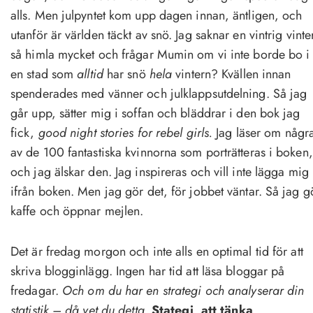
alls. Men julpyntet kom upp dagen innan, äntligen, och
utanför är världen täckt av snö. Jag saknar en vintrig vinte
så himla mycket och frågar Mumin om vi inte borde bo i
en stad som
alltid
har snö
hela
vintern? Kvällen innan
spenderades med vänner och julklappsutdelning. Så jag
går upp, sätter mig i soffan och bläddrar i den bok jag
fick,
good night stories for rebel girls.
Jag läser om någr
av de 100 fantastiska kvinnorna som porträtteras i boken,
och jag älskar den. Jag inspireras och vill inte lägga mig
ifrån boken. Men jag gör det, för jobbet väntar. Så jag g
kaffe och öppnar mejlen.
Det är fredag morgon och inte alls en optimal tid för att
skriva blogginlägg. Ingen har tid att läsa bloggar på
fredagar.
Och om du har en strategi och analyserar din
statistik – då vet du detta
.
Stategi, att tänka