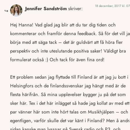
18 december, 2017 kl. 07
Jennifer Sandström
skriver:
Hej Hanna! Vad glad jag blir att du tar dig tiden och
kommenterar och framför denna feedback. Så för det vill j
börja med att säga tack – det är guldvärt att få höra fler
perspektiv och inte uteslutande positiva saker! Väldigt bra
formulerat också :) Och tack för även fina ord!
Ett problem sedan jag flyttade till Finland är att jag ju bott i
Helsingfors och de finlandssvenskar jag hängt med är de
flesta härifrån. Så mina upplevelser bygger ju på det som
sker här. Tex i det här inlägget så hade jag kollat av med ett
par vänner här som inte hört talas om Musikhjälpen – och
egentligen, varför skulle det var känt i Finland? Men å andr
sidan kanske man lyssnar på Svensk radio och P3, och