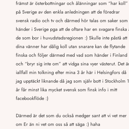
främst är österbottningar och ålänningar som “har koll”
på Sverige av den enkla anledningen att de föredrar
svensk radio och tv och därmed hör talas om saker som
händer i Sverige pga att de oftare har en svagare finska
de som bor i huvudstadsregionen :) Skulle inte påstå att
dina vänner har dålig koll utan snarare kan de flytande
finska och följer därmed med vad som händer i Finland
och “bryr sig inte om” att vidga sina vyer västerut. Det ä
iallfall min tolkning efter mina 3 år här i Helsingfors då
jag upptäckt liknande då jag som själv bott i Stockholm 1
år får minst lika mycket svensk som finsk info i mitt
facebookflöde :)
Därmed är det som du också medger sant att vi vet mer
om Er än ni vet om oss så att säga :) haha