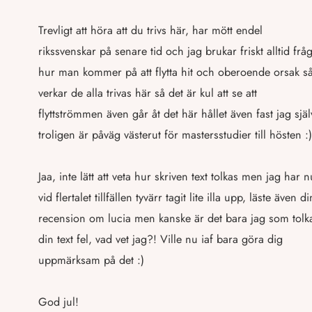
Trevligt att höra att du trivs här, har mött endel
rikssvenskar på senare tid och jag brukar friskt alltid frå
hur man kommer på att flytta hit och oberoende orsak s
verkar de alla trivas här så det är kul att se att
flyttströmmen även går åt det här hållet även fast jag själ
troligen är påväg västerut för mastersstudier till hösten :)
Jaa, inte lätt att veta hur skriven text tolkas men jag har n
vid flertalet tillfällen tyvärr tagit lite illa upp, läste även di
recension om lucia men kanske är det bara jag som tolk
din text fel, vad vet jag?! Ville nu iaf bara göra dig
uppmärksam på det :)
God jul!