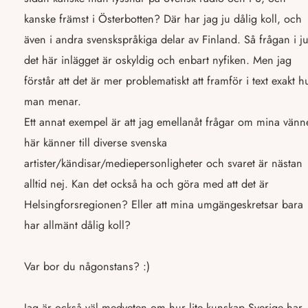
kanske främst i Österbotten? Där har jag ju dålig koll, och
även i andra svenskspråkiga delar av Finland. Så frågan i ju
det här inlägget är oskyldig och enbart nyfiken. Men jag
förstår att det är mer problematiskt att framför i text exakt h
man menar.
Ett annat exempel är att jag emellanåt frågar om mina vänn
här känner till diverse svenska
artister/kändisar/mediepersonligheter och svaret är nästan
alltid nej. Kan det också ha och göra med att det är
Helsingforsregionen? Eller att mina umgängeskretsar bara
har allmänt dålig koll?
Var bor du någonstans? :)
Jag är också väl medveten om hur lite kunskap Sverige har