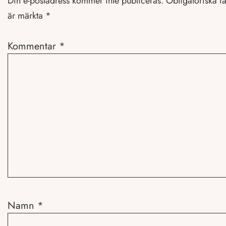
Din e-postadress kommer inte publiceras.
Obligatoriska fä
är märkta
*
Kommentar
*
Namn
*