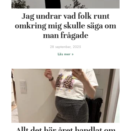
Jag undrar vad folk runt
omkring mig skulle säga om
man frågade
28 september, 2025
Läs mer »
Allt det här året handlat om