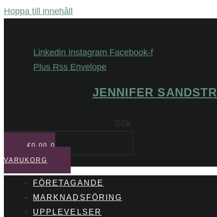
Hoppa till innehåll
Linkedin
Instagram
Facebook-f
Plus
Rss
Envelope
JENNIFER SANDST
Sök
€
0,00
0
VARUKORG
FÖRETAGANDE
MARKNADSFÖRING
UPPLEVELSER