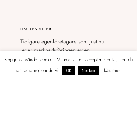
OM JENNIFER
Tidigare egenföretagare som just nu
leder marknadsföringen av en
konsultbyrå i Helsingfors.
Bloggen använder cookies. Vi antar att du accepterar detta, men du
kan tacka nej om du vill.
Läs mer
OK
Nej tack
Mitt namn är Jennifer Sandström och jag
tycker och tänker en hel del om
marknadsföring, företagande, foto,
skrivande, böcker, resor och sådant som
rör livet som svensk i Finland.
Gällivare är min hemstad, Göteborg
hyser jag en särskild kärlek till, men det