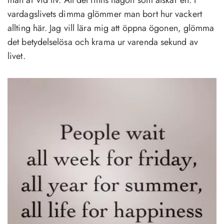
man är vid liv. Att det finns någon som älskar en. I
vardagslivets dimma glömmer man bort hur vackert
allting här. Jag vill lära mig att öppna ögonen, glömma
det betydelselösa och krama ur varenda sekund av
livet.