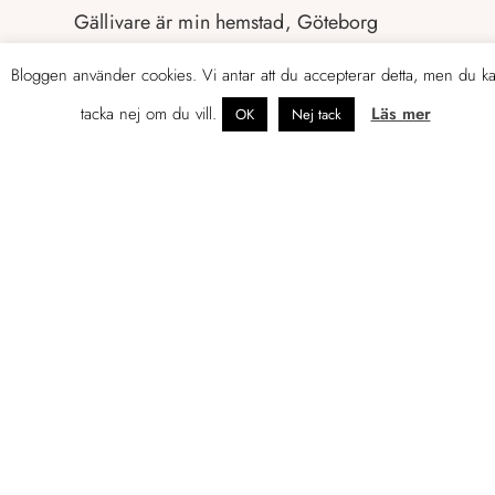
Gällivare är min hemstad, Göteborg
hyser jag en särskild kärlek till, men det
Bloggen använder cookies. Vi antar att du accepterar detta, men du k
är Helsingfors och Esbo som idag är mitt
hemma
.
tacka nej om du vill.
Läs mer
OK
Nej tack
LÄS MER