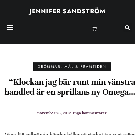
JENNIFER SANDSTRÖM
DRÖMMAR, MÅL & FRAMTIDEN
“Klockan jag bär runt min vänstr
handled är en sprillans ny Omega
november 25, 2012
Inga kommentarer
Mina lätt solbrända händer håller ett stadigt tag runt ratte