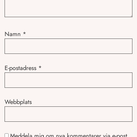
Namn
*
E-postadress
*
Webbplats
Meddela mig om nya kommentarer via e-post.