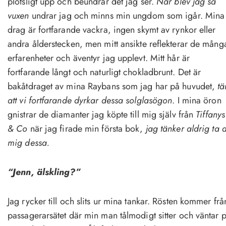
plötsligt upp och beundrar det jag ser.
När blev jag så
vuxen
undrar jag och minns min ungdom som igår. Mina
drag är fortfarande vackra, ingen skymt av rynkor eller
andra ålderstecken, men mitt ansikte reflekterar de mång
erfarenheter och äventyr jag upplevt. Mitt hår är
fortfarande långt och naturligt chokladbrunt. Det är
bakåtdraget av mina Raybans som jag har på huvudet,
tä
att vi fortfarande dyrkar dessa solglasögon
. I mina öron
gnistrar de diamanter jag köpte till mig själv från
Tiffanys
& Co
när jag firade min första bok,
jag tänker aldrig ta 
mig dessa.
“Jenn, älskling?”
Jag rycker till och slits ur mina tankar. Rösten kommer frå
passagerarsätet där min man tålmodigt sitter och väntar 