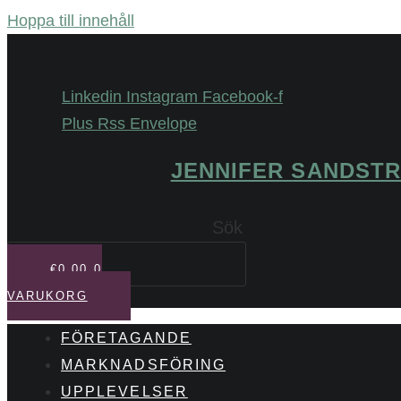
Hoppa till innehåll
Linkedin
Instagram
Facebook-f
Plus
Rss
Envelope
JENNIFER SANDST
Sök
€
0,00
0
VARUKORG
FÖRETAGANDE
MARKNADSFÖRING
UPPLEVELSER