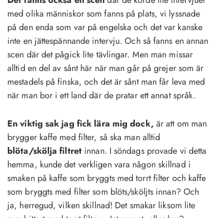
Det fanns också en scen
där de körde lite intervjuer
med olika människor som fanns på plats, vi lyssnade
på den enda som var på engelska och det var kanske
inte en jättespännande intervju. Och så fanns en annan
scen där det pågick lite tävlingar. Men man missar
alltid en del av sånt här när man går på grejer som är
mestadels på finska, och det är sånt man får leva med
när man bor i ett land där de pratar ett annat språk.
En viktig sak jag fick lära mig dock,
är att om man
brygger kaffe med filter, så ska man alltid
blöta/skölja filtret
innan. I söndags provade vi detta
hemma, kunde det verkligen vara någon skillnad i
smaken på kaffe som bryggts med torrt filter och kaffe
som bryggts med filter som blöts/sköljts innan? Och
ja, herregud, vilken skillnad! Det smakar liksom lite