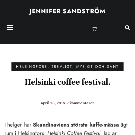
JENNIFER SANDSTRÖM
HELSINGFORS
,
TREVLIGT, MYSIGT OCH SÅNT
Helsinki coffee festival.
april 25, 2016
7 kommentarer
I helgen har
Skandinaviens största kaffe-mässa
ägt
rum i Helsingfors,
Helsinki Coffee Festival.
Jag är