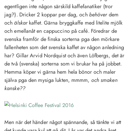
egentligen inte någon särskild kaffefanatiker (tror
jag?). Dricker 2 koppar per dag, och
behöver
dem
och
älskar
kaffet. Gärna bryggkaffe med litelite mjölk
och emellanåt en cappuccino på café. Föredrar de
svenska framför de finska sorterna pga den mörkare
fallenheten som det svenska kaffet av någon anledning
har? Gillar Arvid Nordquist och även Löfbergs, det är
de två (svenska) sorterna som vi brukar ha på jobbet.
Hemma köper vi gärna hem hela bönor och maler
själva pga den mysiga lukten, mmmm,
och smaken
kanske??
Men när det händer något spännande, så tänkte vi att
det kunde vara kul att gå dit. I år var det andra året