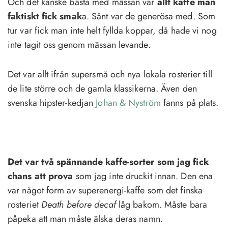
Och det kanske bästa med mässan var
allt kaffe man
faktiskt fick smak
a. Sånt var de generösa med. Som
tur var fick man inte helt fyllda koppar, då hade vi nog
inte tagit oss genom mässan levande.
Det var allt ifrån supersmå och nya lokala rosterier till
de lite större och de gamla klassikerna. Även den
svenska hipster-kedjan
Johan & Nyström
fanns på plats.
Det var två spännande kaffe-sorter som jag fick
chans att prova
som jag inte druckit innan. Den ena
var något form av superenergi-kaffe som det finska
rosteriet
Death before decaf
låg bakom. Måste bara
påpeka att man måste älska deras namn.